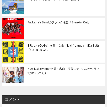
Fat Larry’s Bandのファンク名盤「Breakin’ Out」
E.U. の（GoGo）名盤・名曲「Livin’ Large」（Da Butt）
「Go Ju-Ju Go」
New jack swingの名盤・名曲（実際にディスコやクラブ
で流行ってた）
コメント