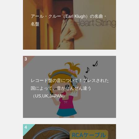
アール・クルー（Earl Klugh）の名曲・
名盤
レコード盤の音について！プレスされた
国によって、音がぜんぜん違う
（US,UK,JAPAN）