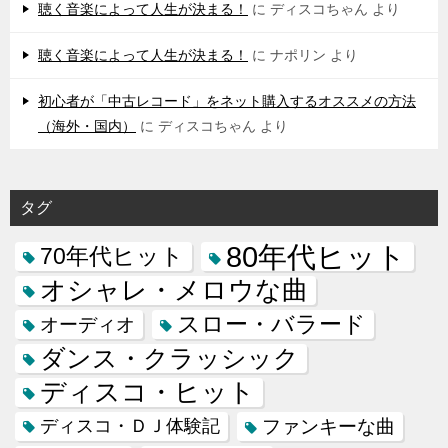
聴く音楽によって人生が決まる！
に
ディスコちゃん
より
聴く音楽によって人生が決まる！
に
ナポリン
より
初心者が「中古レコード」をネット購入するオススメの方法
（海外・国内）
に
ディスコちゃん
より
タグ
80年代ヒット
70年代ヒット
オシャレ・メロウな曲
スロー・バラード
オーディオ
ダンス・クラッシック
ディスコ・ヒット
ディスコ・ＤＪ体験記
ファンキーな曲