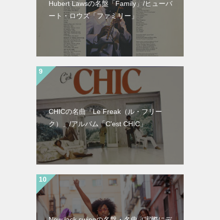
Hubert Lawsの名盤「Family」/ヒューバ
ート・ロウズ「ファミリー」
CHICの名曲「Le Freak（ル・フリー
ク）」/アルバム「C'est CHIC」
New jack swingの名盤・名曲（実際にデ