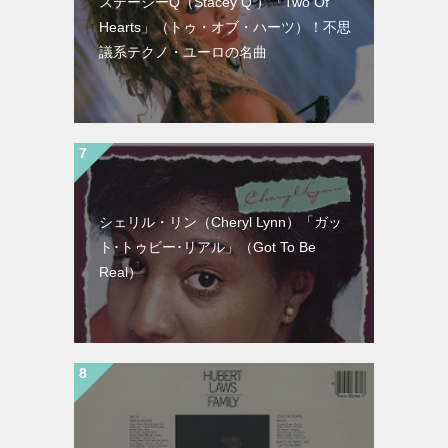
ステーシーQ（Stacey Q ）「Two Of
Hearts」（トゥ・オブ・ハーツ）！不思
議系テクノ・ユーロの名曲
シェリル・リン（Cheryl Lynn）「ガッ
ト･トゥビー･リアル」（Got To Be
Real）