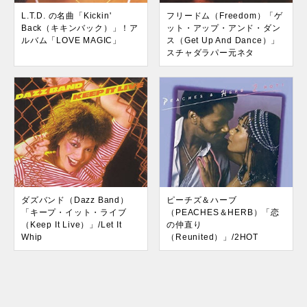
L.T.D. の名曲「Kickin'
フリードム（Freedom）「ゲ
Back（キキンバック）」！ア
ット・アップ・アンド・ダン
ルバム「LOVE MAGIC」
ス（Get Up And Dance）」
スチャダラパー元ネタ
ダズバンド（Dazz Band）
ピーチズ＆ハーブ
「キープ・イット・ライブ
（PEACHES＆HERB）「恋
（Keep It Live）」/Let It
の仲直り
Whip
（Reunited）」/2HOT