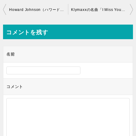
投
Howard Johnson（ハワード・ジョンソン）「Doin’ It My Way」レビュー
Klymaxxの名曲「I Miss You」/アルバム「Meeting In The Ladies Room」
稿
ナ
コメントを残す
ビ
ゲ
名前
ー
シ
ョ
ン
コメント